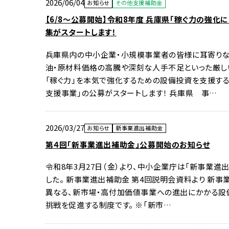
2026/06/04
お知らせ
その他支援補助金
【6/8～公募開始】令和8年度 兵庫県「稼ぐ力の強
集がスタートします！
兵庫県内の中小企業・小規模事業者の皆様に耳寄りなお
油・原材料価格の高騰や深刻な人手不足といった厳し
「稼ぐ力」を本気で強化するための設備投資を支援す
支援事業」の公募がスタートします！ 兵庫県 事…
2026/03/27
お知らせ
新事業進出補助金
第４回「新事業進出補助金」公募開始のお知らせ
令和8年3月27日（金）より、中小企業庁は「新事業進
した。 新事業進出補助金 第4回説明会資料より 新事
異なる、新市場・高付加価値事業への進出にかかる設
挑戦を促進する制度です。 ※「新市…