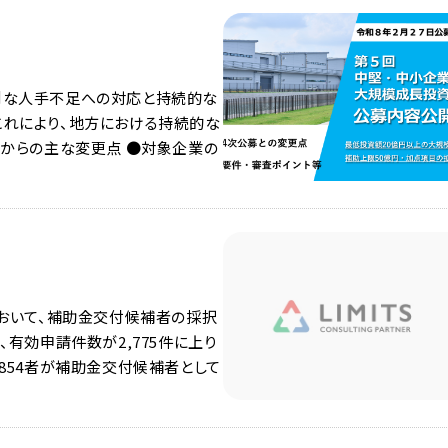
刻な人手不足への対応と持続的な
これにより、地方における持続的な
募からの主な変更点 ●対象企業の
において、補助金交付候補者の採択
、有効申請件数が2,775件に上り
854者が補助金交付候補者として